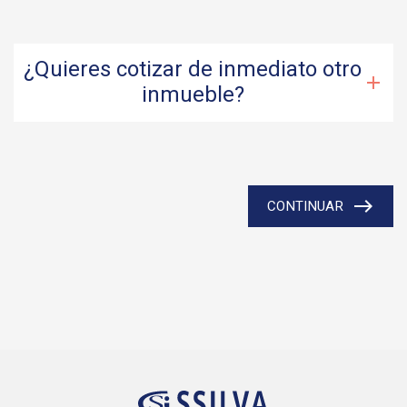
¿Quieres cotizar de inmediato otro
add
inmueble?
east
CONTINUAR