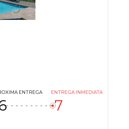
ROXIMA ENTREGA
ENTREGA INMEDIATA
6
7
fiber_manual_record