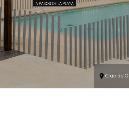
location_on
Club de G