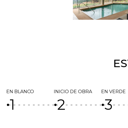
ES
EN BLANCO
INICIO DE OBRA
EN VERDE
1
2
3
fiber_manual_record
fiber_manual_record
fiber_manual_record