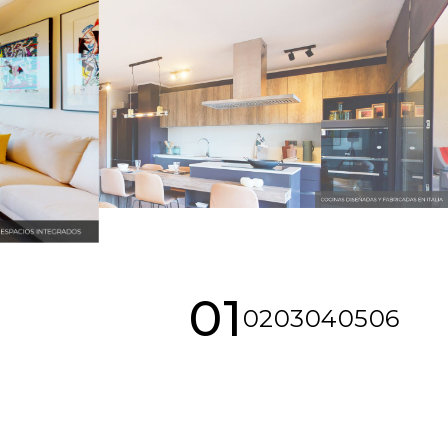
01
02
03
04
05
06