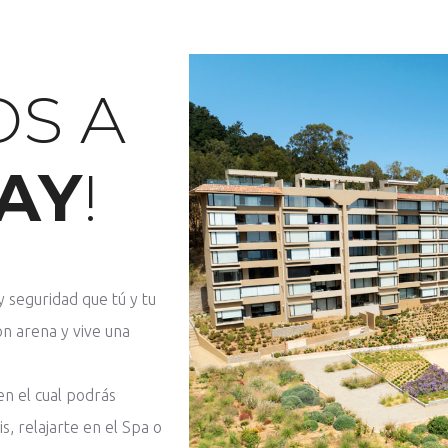
OS A
AY
!
 seguridad que tú y tu
on arena y vive una
en el cual podrás
s, relajarte en el Spa o