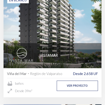
EN BLANCO
VISTAMAR
Viña del Mar
Región de Valparaiso
Desde 2.658 UF
fiber_manual_record
bathtub
baños
VER PROYECTO
open_in_full
Desde 39m²