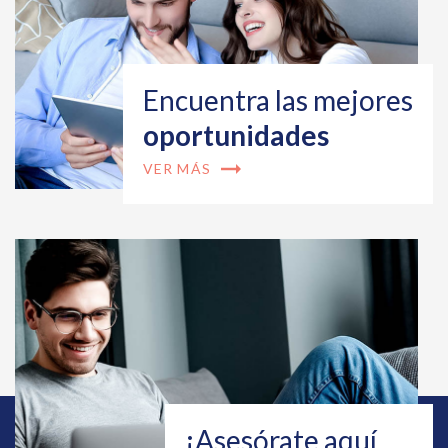
Encuentra las mejores
oportunidades
arrow_right_alt
VER MÁS
¡Asesórate aquí