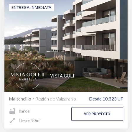
ENTREGA INMEDIATA
VISTA GOLF
Maitencillo
Región de Valparaiso
Desde 10.323 UF
fiber_manual_record
bathtub
baños
VER PROYECTO
open_in_full
Desde 90m²