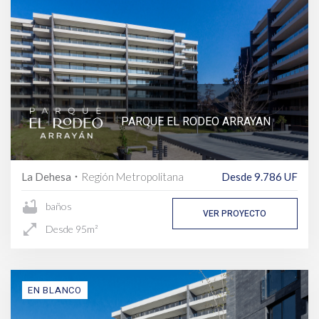
PARQUE EL RODEO ARRAYAN
La Dehesa
Región Metropolitana
Desde 9.786 UF
fiber_manual_record
bathtub
baños
VER PROYECTO
open_in_full
Desde 95m²
EN BLANCO