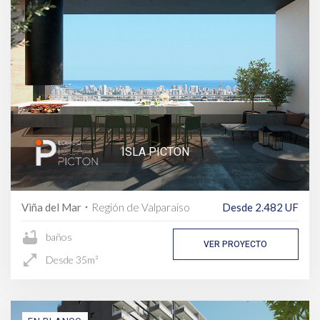
ISLA PICTON
Viña del Mar
Región de Valparaiso
Desde 2.482 UF
fiber_manual_record
bathtub
baños
VER PROYECTO
open_in_full
Desde 35m²