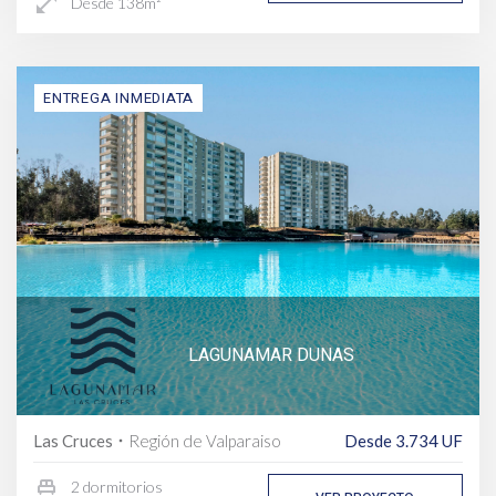
open_in_full
Desde 138m²
ENTREGA INMEDIATA
LAGUNAMAR DUNAS
Las Cruces
Región de Valparaiso
Desde 3.734 UF
fiber_manual_record
single_bed
2 dormitorios