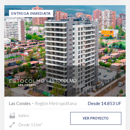
ENTREGA INMEDIATA
ESTOCOLMO
Las Condes
Región Metropolitana
Desde 14.853 UF
fiber_manual_record
bathtub
baños
VER PROYECTO
open_in_full
Desde 115m²