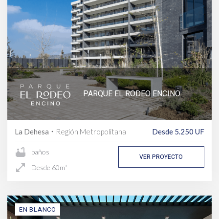
PARQUE EL RODEO ENCINO
La Dehesa
Región Metropolitana
Desde 5.250 UF
fiber_manual_record
bathtub
baños
VER PROYECTO
open_in_full
Desde 60m²
EN BLANCO