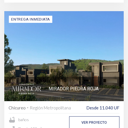
ENTREGA INMEDIATA
MIRADOR PIEDRA ROJA
Chicureo
Región Metropolitana
Desde 11.040 UF
fiber_manual_record
bathtub
baños
VER PROYECTO