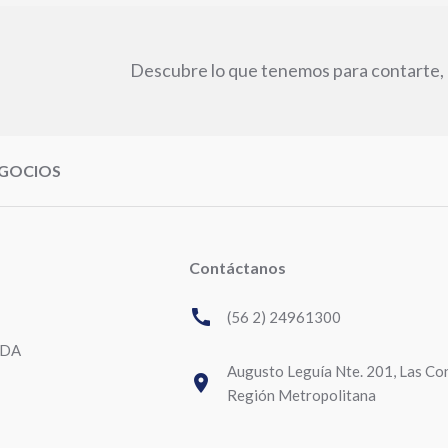
Descubre lo que tenemos para contarte, 
EGOCIOS
Contáctanos
call
(56 2) 24961300
UDA
Augusto Leguía Nte. 201, Las Co
room
Región Metropolitana