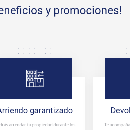
eneficios y promociones!
Arriendo garantizado
Devol
drás arrendar tu propiedad durante los
Te acompañam