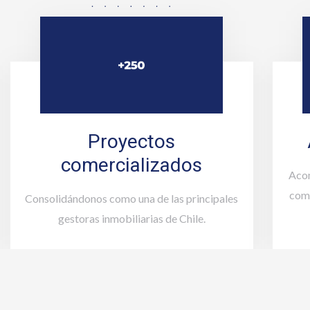
Proyectos
comercializados
Acom
comp
Consolidándonos como una de las principales
gestoras inmobiliarias de Chile.