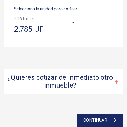
Selecciona la unidad para cotizar
2,785 UF
¿Quieres cotizar de inmediato otro
add
inmueble?
east
CONTINUAR