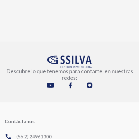
Descubre lo que tenemos para contarte, en nuestras
redes:
Contáctanos
call
(56 2) 24961300