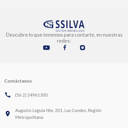
Descubre lo que tenemos para contarte, en nuestras
redes:
Contáctanos
call
(56 2) 24961300
Augusto Leguía Nte. 201, Las Condes, Región
room
Metropolitana