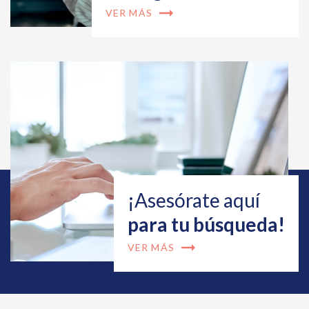
arrow_right_alt
VER MÁS
¡Asesórate aquí
para tu búsqueda!
arrow_right_alt
VER MÁS